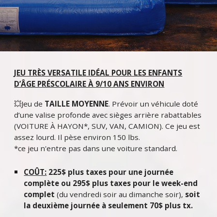
JEU TR
ÈS VERSATILE
IDÉAL POUR LES ENFANTS
D’ÂGE PRÉSCOLAIRE À
9/10
ANS ENVIRON
💥Jeu de
TAILLE MOYENNE
.
Prévoir un véhicule doté
d’une valise profonde avec sièges arrière rabattables
(VOITURE À HAYON*, SUV, VAN, CAMION). Ce jeu est
assez lourd. Il pèse environ 150 lbs.
*ce jeu n'entre pas dans une voiture standard.
COÛT:
225
$ plus taxes pour une journée
complète ou 2
95
$ plus taxes pour le week-end
complet
(du vendredi soir au dimanche soir),
soit
la deuxième journée à seulement
7
0$ plus tx.