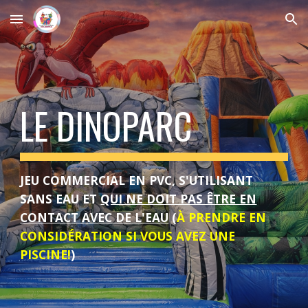
Skip to main content
Skip to navigation
LE DINOPARC
JEU COMMERCIAL EN PVC, S'UTILISANT
SANS EAU ET
QUI NE DOIT PAS ÊTRE EN
CONTACT AVEC DE L'EAU
(
À PRENDRE EN
CONSIDÉRATION SI VOUS AVEZ UNE
PISCINE!
)