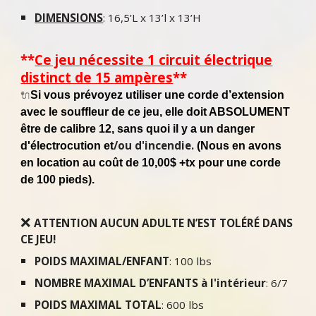
DIMENSIONS
: 16,5’L x 13’l x 13’H
**
Ce jeu nécessite 1 circuit électrique
distinct de 15 ampères
**
Si vous prévoyez utiliser une corde d’extension
🔌
avec le souffleur de ce jeu, elle doit ABSOLUMENT
être de calibre 12, sans quoi il y a un danger
/ou d'incendie.
d'électrocution
et
(Nous en avons
en location au coût de 10,00$ +tx pour une corde
de 100 pieds).
❌
ATTENTION AUCUN ADULTE N’EST TOLÉRÉ DANS
CE JEU!
POIDS MAXIMAL/ENFANT
: 100 lbs
NOMBRE MAXIMAL D’ENFANTS à l'intérieur
: 6/7
POIDS MAXIMAL TOTAL
: 600 lbs